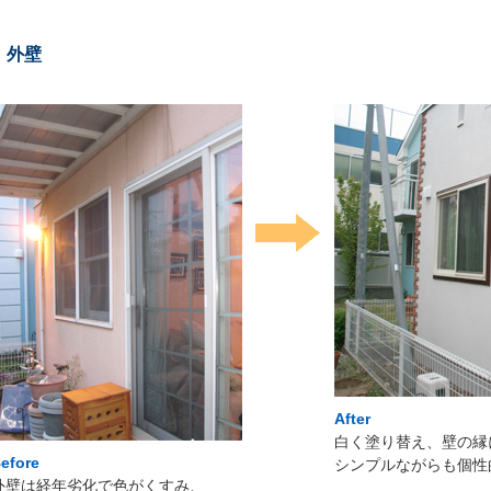
外壁
After
白く塗り替え、壁の縁
efore
シンプルながらも個性
外壁は経年劣化で色がくすみ、