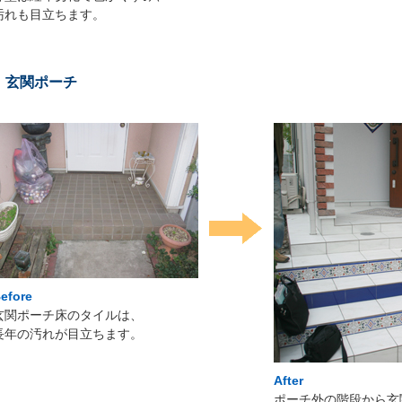
汚れも目立ちます。
玄関ポーチ
efore
玄関ポーチ床のタイルは、
長年の汚れが目立ちます。
After
ポーチ外の階段から玄